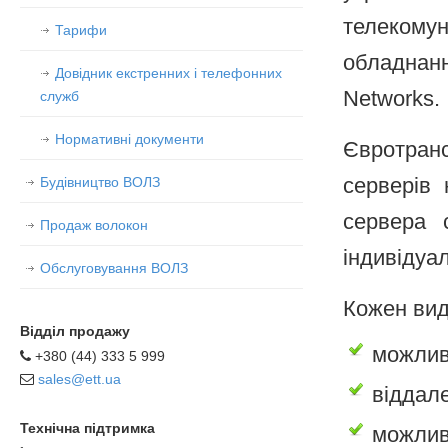
телекомун
Тарифи
обладнан
Довідник екстренних і телефонних
Networks.
служб
Нормативні документи
Євротран
Будівництво ВОЛЗ
серверів 
сервера 
Продаж волокон
індивідуал
Обслуговування ВОЛЗ
Кожен вид
Відділ продажу
можлив
+380 (44) 333 5 999
sales@ett.ua
віддал
Технічна підтримка
можлив