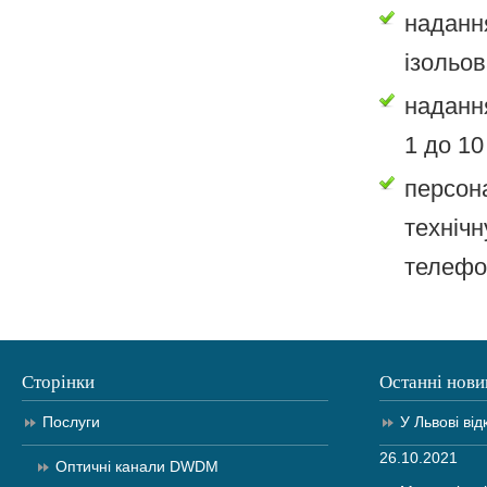
наданн
ізольов
наданн
1 до 10
персон
техніч
телефо
Сторінки
Останні нови
Послуги
У Львові від
26.10.2021
Оптичні канали DWDM