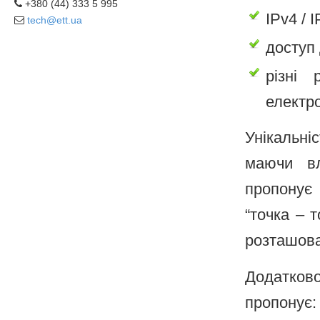
+380 (44) 333 5 995
IPv4 / 
tech@ett.ua
доступ 
різні 
електр
Унікальніс
маючи вл
пропонує
“точка – т
розташова
Додатков
пропонує: