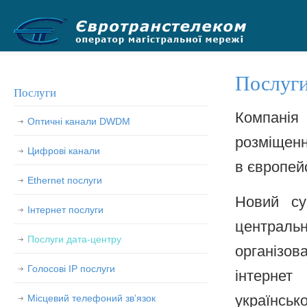
.
Послуги
Послуги
Компані
Оптичні канали DWDM
розміщенн
Цифрові канали
в європей
Ethernet послуги
Новий су
Інтернет послуги
централ
Послуги дата-центру
організо
Голосові IP послуги
інтернет
Місцевий телефоний зв’язок
українськ